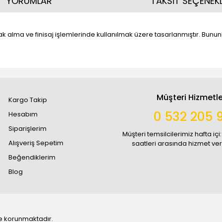
YORUMLAR
TAKSİT SEÇENEKL
pak alma ve finisaj işlemlerinde kullanılmak üzere tasarlanmıştır. Bunun
Müşteri Hizmetle
Kargo Takip
0 532 205 
Hesabım
Siparişlerim
Müşteri temsilcilerimiz hafta içi:
Alışveriş Sepetim
saatleri arasında hizmet ve
Beğendiklerim
Blog
 ile korunmaktadır.