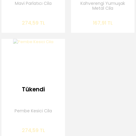
Mavi Parlatıcı Cila
Kahverengi Yumuşak
Metal Cila
274,59 TL
167,91 TL
Tükendi
Pembe Kesici Cila
274,59 TL