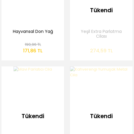
Tükendi
Hayvansal Don Yağ
Yeşil Extra Parlatma
Cilası
190,96 TL
171,86 TL
274,59 TL
Tükendi
Tükendi