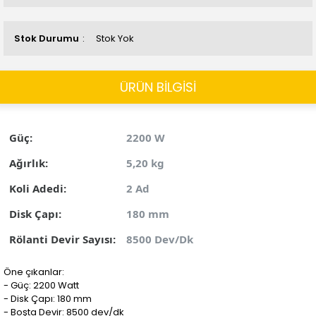
Stok Durumu
Stok Yok
ÜRÜN BİLGİSİ
Güç:
2200 W
Ağırlık:
5,20 kg
Koli Adedi:
2 Ad
Disk Çapı:
180 mm
Rölanti Devir Sayısı:
8500 Dev/Dk
Öne çıkanlar:
- Güç: 2200 Watt
- Disk Çapı: 180 mm
- Boşta Devir: 8500 dev/dk