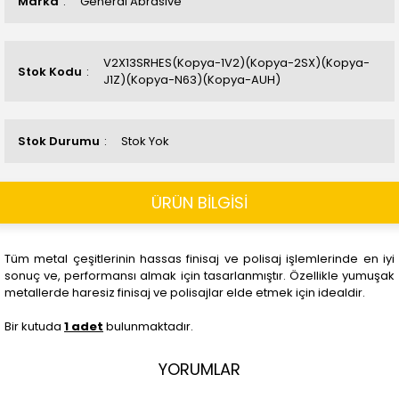
Marka
General Abrasive
V2X13SRHES(Kopya-1V2)(Kopya-2SX)(Kopya-
Stok Kodu
J1Z)(Kopya-N63)(Kopya-AUH)
Stok Durumu
Stok Yok
ÜRÜN BİLGİSİ
Tüm metal çeşitlerinin hassas finisaj ve polisaj işlemlerinde en iyi
sonuç ve, performansı almak için tasarlanmıştır. Özellikle yumuşak
metallerde haresiz finisaj ve polisajlar elde etmek için idealdir.
Bir kutuda
1 adet
bulunmaktadır.
YORUMLAR