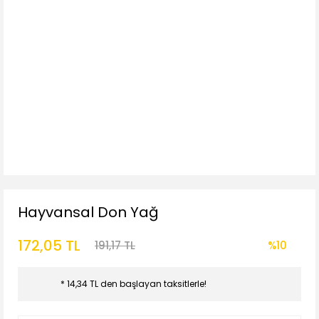
Hayvansal Don Yağ
172,05 TL
191,17 TL
%10
* 14,34 TL den başlayan taksitlerle!