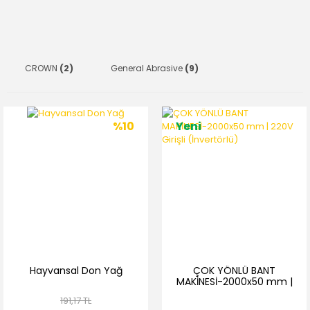
CROWN
(2)
General Abrasive
(9)
%10
Yeni
Hayvansal Don Yağ
ÇOK YÖNLÜ BANT
MAKİNESİ-2000x50 mm |
220V Girişli (İnvertörlü)
191,17 TL