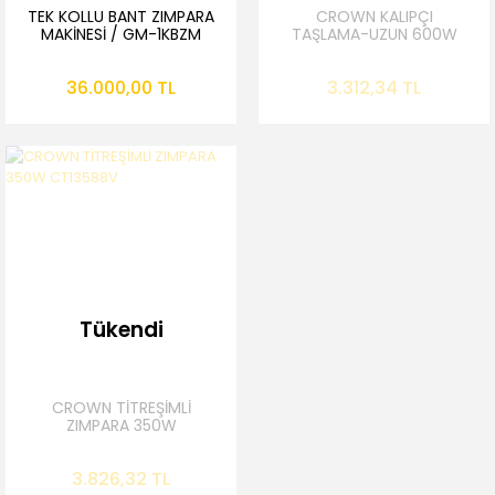
TEK KOLLU BANT ZIMPARA
CROWN KALIPÇI
MAKİNESİ / GM-1KBZM
TAŞLAMA-UZUN 600W
CT13307
36.000,00 TL
3.312,34 TL
Tükendi
CROWN TİTREŞİMLİ
ZIMPARA 350W
CT13588V
3.826,32 TL